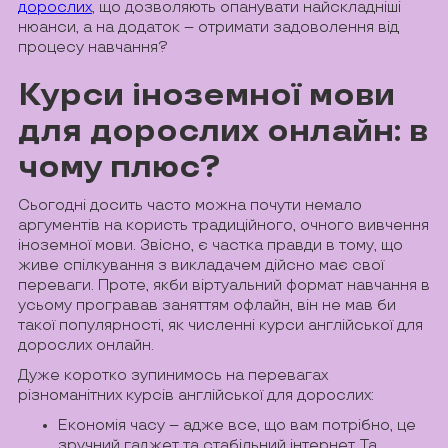
дорослих
, що дозволяють опанувати найскладніші
нюанси, а на додаток – отримати задоволення від
процесу навчання?
Курси іноземної мови
для дорослих онлайн: в
чому плюс?
Сьогодні досить часто можна почути немало
аргументів на користь традиційного, очного вивчення
іноземної мови. Звісно, є частка правди в тому, що
живе спілкування з викладачем дійсно має свої
переваги. Проте, якби віртуальний формат навчання в
усьому програвав заняттям офлайн, він не мав би
такої популярності, як численні курси англійської для
дорослих онлайн.
Дуже коротко зупинимось на перевагах
різноманітних курсів англійської для дорослих:
Економія часу – адже все, що вам потрібно, це
зручний гаджет та стабільний інтернет. Та,