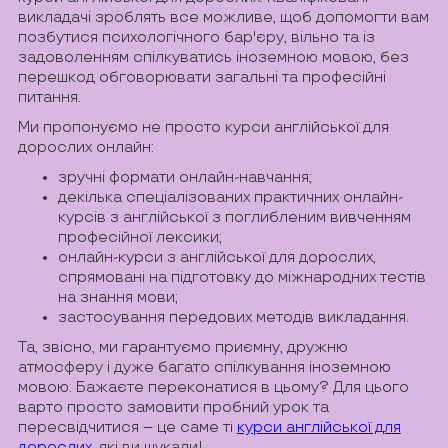
викладачі зроблять все можливе, щоб допомогти вам
позбутися психологічного бар'єру, вільно та із
задоволенням спілкуватись іноземною мовою, без
перешкод обговорювати загальні та професійні
питання.
Ми пропонуємо не просто курси англійської для
дорослих онлайн:
зручні формати онлайн-навчання;
декілька спеціалізованих практичних онлайн-
курсів з англійської з поглибленим вивченням
професійної лексики;
онлайн-курси з англійської для дорослих,
спрямовані на підготовку до міжнародних тестів
на знання мови;
застосування передових методів викладання.
Та, звісно, ми гарантуємо приємну, дружню
атмосферу і дуже багато спілкування іноземною
мовою. Бажаєте переконатися в цьому? Для цього
варто просто замовити пробний урок та
пересвідчитися – це саме ті
курси англійської для
дорослих
, які ви шукали!