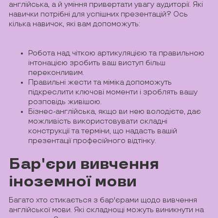
англійська, а й уміння привертати увагу аудиторії. Які
навички потрібні для успішних презентацій? Ось
кілька навичок, які вам допоможуть:
Робота над чіткою артикуляцією та правильною
інтонацією зробить ваш виступ більш
переконливим.
Правильні жести та міміка допоможуть
підкреслити ключові моменти і зроблять вашу
розповідь живішою.
Бізнес-англійська, якщо ви нею володієте, дає
можливість використовувати складні
конструкції та терміни, що надасть вашій
презентації професійного відтінку.
Бар'єри вивчення
іноземної мови
Багато хто стикається з бар'єрами щодо вивчення
англійської мови. Які складнощі можуть виникнути на