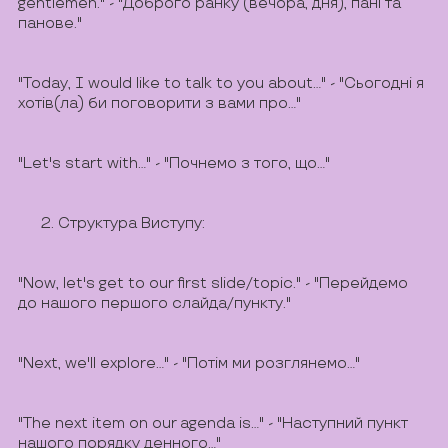
gentlemen." - "Доброго ранку (вечора, дня), пані та
панове."
"Today, I would like to talk to you about..." - "Сьогодні я
хотів(ла) би поговорити з вами про..."
"Let's start with..." - "Почнемо з того, що..."
Структура Виступу:
"Now, let's get to our first slide/topic." - "Перейдемо
до нашого першого слайда/пункту."
"Next, we'll explore..." - "Потім ми розглянемо..."
"The next item on our agenda is..." - "Наступний пункт
нашого порядку денного..."